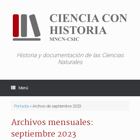
Saltar
al
contenido
Historia y documentación de las Ciencias
Naturales
Menú
Portada
»
Archivo de septiembre 2023
Archivos mensuales:
septiembre 2023