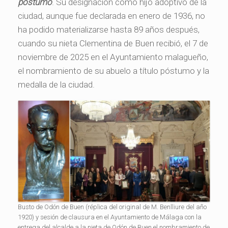
póstumo
. Su designación como hijo adoptivo de la
ciudad, aunque fue declarada en enero de 1936, no
ha podido materializarse hasta 89 años después,
cuando su nieta Clementina de Buen recibió, el 7 de
noviembre de 2025 en el Ayuntamiento malagueño,
el nombramiento de su abuelo a título póstumo y la
medalla de la ciudad.
Busto de Odón de Buen (réplica del original de M. Benlliure del año
1920) y sesión de clausura en el Ayuntamiento de Málaga con la
entrega del alcalde a la nieta de Odón de Buen el nombramiento de