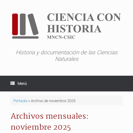
Saltar
al
contenido
Historia y documentación de las Ciencias
Naturales
Menú
Portada
»
Archivo de noviembre 2025
Archivos mensuales:
noviembre 2025