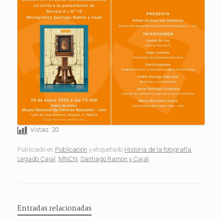
Vistas:
20
Publicado en
Publicación
y etiquetado
Historia de la fotografía
,
Legado Cajal
,
MNCN
,
Santiago Ramón y Cajal
.
Entradas relacionadas