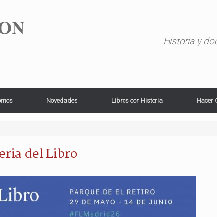
Historia y d
omos
Novedades
Libros con Historia
Hacer 
eria del Libro