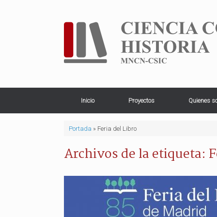
Saltar
al
contenido
Inicio
Proyectos
Quienes s
Portada
»
Feria del Libro
Archivos de la etiqueta:
F