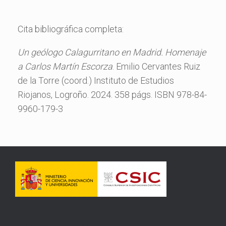
Cita bibliográfica completa:
Un geólogo Calagurritano en Madrid. Homenaje
a Carlos Martín Escorza
. Emilio Cervantes Ruiz
de la Torre (coord.) Instituto de Estudios
Riojanos, Logroño. 2024. 358 págs. ISBN 978-84-
9960-179-3