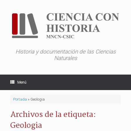
Saltar
al
contenido
Historia y documentación de las Ciencias
Naturales
Menú
Portada
»
Geologia
Archivos de la etiqueta:
Geologia