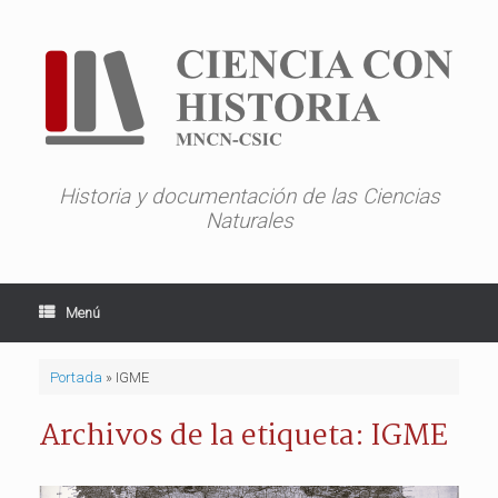
Saltar
al
contenido
Historia y documentación de las Ciencias
Naturales
Menú
Portada
»
IGME
Archivos de la etiqueta:
IGME