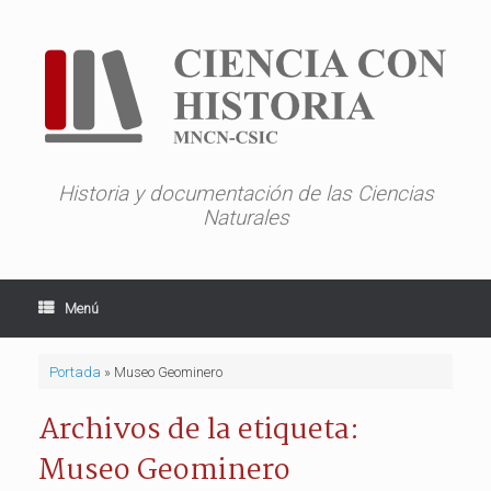
Saltar
al
contenido
Historia y documentación de las Ciencias
Naturales
Menú
Portada
»
Museo Geominero
Archivos de la etiqueta:
Museo Geominero