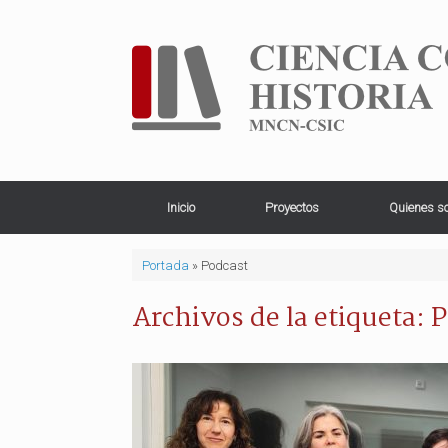
Saltar
al
contenido
Inicio
Proyectos
Quienes s
Portada
»
Podcast
Archivos de la etiqueta:
P