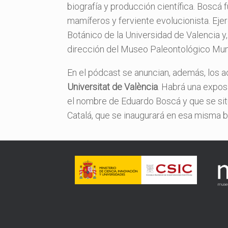
biografía y producción científica. Boscá
mamíferos y ferviente evolucionista. Eje
Botánico de la Universidad de Valencia y
dirección del Museo Paleontológico Muni
En el pódcast se anuncian, además, los 
Universitat de València
. Habrá una expos
el nombre de Eduardo Boscá y que se sitú
Catalá, que se inaugurará en esa misma b