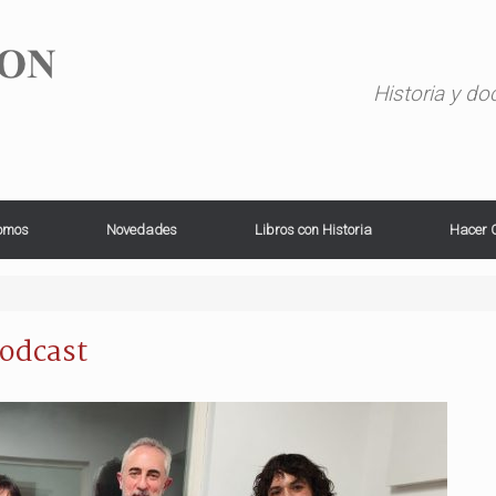
Historia y d
omos
Novedades
Libros con Historia
Hacer 
odcast