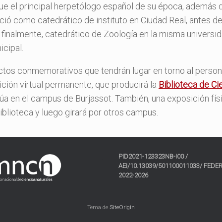
 fue el principal herpetólogo español de su época, además
rció como catedrático de instituto en Ciudad Real, antes d
, finalmente, catedrático de Zoología en la misma universi
cipal.
actos conmemorativos que tendrán lugar en torno al person
ición virtual permanente, que producirá la
Biblioteca de Ci
a en el campus de Burjassot. También, una exposición fís
iblioteca y luego girará por otros campus.
PID2021-123323NB-I00 /
AEI/10.13039/501100011033/ FEDER
2022-2026
Tema de
SiteOrigin