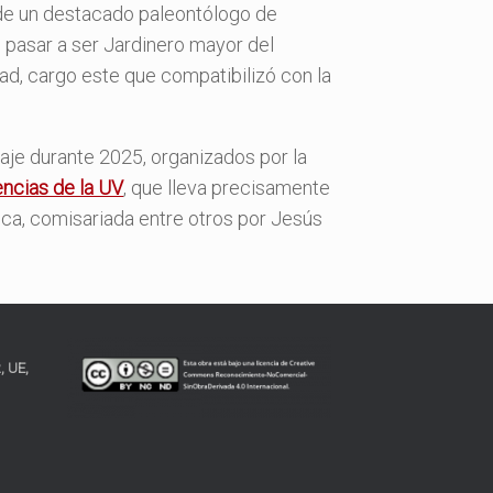
 de un destacado paleontólogo de
e pasar a ser Jardinero mayor del
dad, cargo este que compatibilizó con la
aje durante 2025, organizados por la
encias de la UV
, que lleva precisamente
ica, comisariada entre otros por Jesús
, UE,