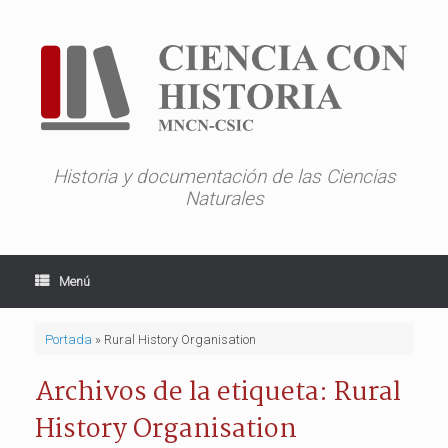
Saltar
al
contenido
Historia y documentación de las Ciencias
Naturales
Menú
Portada
»
Rural History Organisation
Archivos de la etiqueta:
Rural
History Organisation