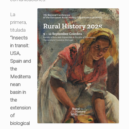
La
primera,
titulada
“Insects
in transit:
USA,
Spain and
the
Mediterra
nean
basin in
the
extension
of
biological