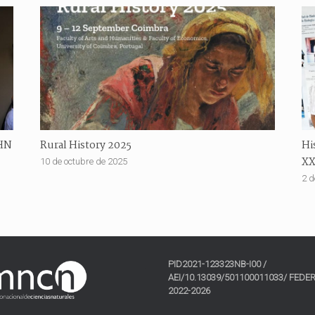
EHN
Rural History 2025
Hi
XX
10 de octubre de 2025
2 d
PID2021-123323NB-I00 /
AEI/10.13039/501100011033/ FEDER
2022-2026