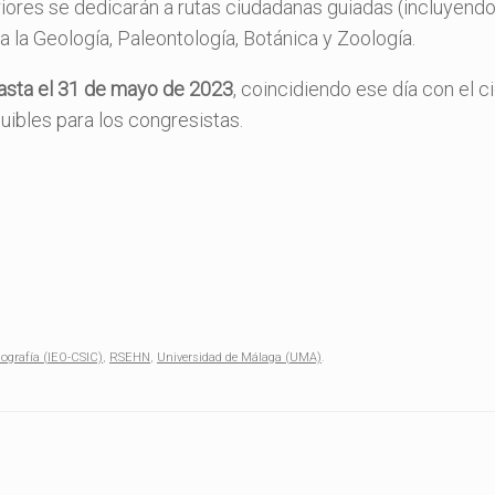
riores se dedicarán a rutas ciudadanas guiadas (incluyendo
a la Geología, Paleontología, Botánica y Zoología.
sta el 31 de mayo de 2023
, coincidiendo ese día con el c
ibles para los congresistas.
ografía (IEO-CSIC)
,
RSEHN
,
Universidad de Málaga (UMA)
.