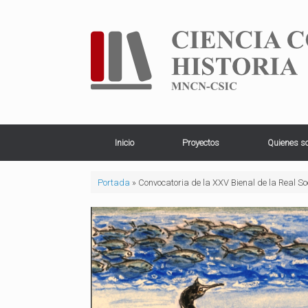
Saltar
al
contenido
Inicio
Proyectos
Quienes s
Portada
»
Convocatoria de la XXV Bienal de la Real 