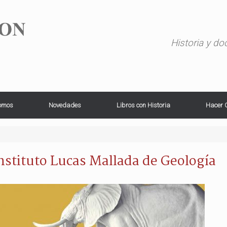
Historia y d
omos
Novedades
Libros con Historia
Hacer 
nstituto Lucas Mallada de Geología