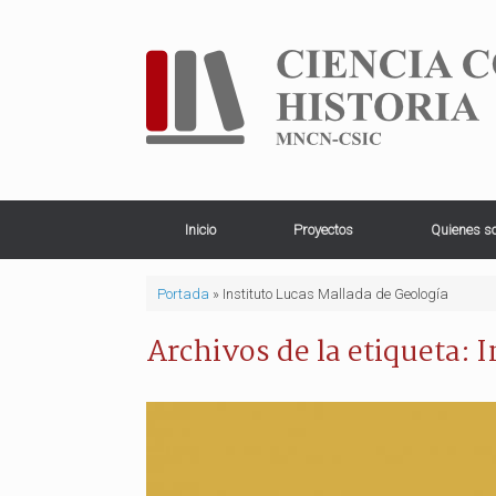
Saltar
al
contenido
Inicio
Proyectos
Quienes s
Portada
»
Instituto Lucas Mallada de Geología
Archivos de la etiqueta:
I