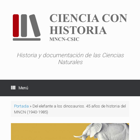
Saltar
al
contenido
Historia y documentación de las Ciencias
Naturales
Menú
Portada
»
Del elefante a los dinosaurios. 45 años de historia del
MNCN (1940-1985)