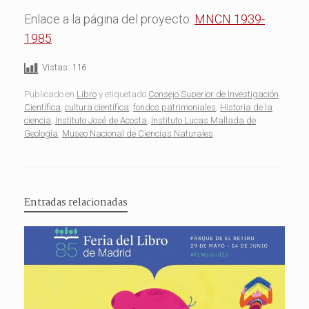
Enlace a la página del proyecto:
MNCN 1939-
1985
Vistas:
116
Publicado en
Libro
y etiquetado
Consejo Superior de Investigación
Científica
,
cultura científica
,
fondos patrimoniales
,
Historia de la
ciencia
,
Instituto José de Acosta
,
Instituto Lucas Mallada de
Geología
,
Museo Nacional de Ciencias Naturales
.
Entradas relacionadas