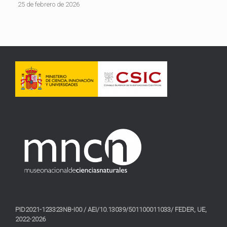
25 de febrero de 2026
PID2021-123323NB-I00 / AEI/10.13039/501100011033/ FEDER, UE,
2022-2026