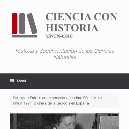
Saltar
al
contenido
Historia y documentación de las Ciencias
Naturales
Menú
Portada
»
Entre rocas y remedios: Josefina Pérez Mateos
(1904-1994), pionera de la Geología en España