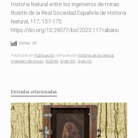
Historia Natural entre los ingenieros de minas.
Boletín de la Real Sociedad Española de Historia
Natural, 117, 157-175.
https://doi.org/10.29077/bol.2023.117.rabano
Vistas:
20
Publicado en
Publicación
y etiquetado
Historia de la ciencia
,
Ingeniero de minas
,
RSEHN
,
Siglo XIX
,
Siglo XX
.
Entradas relacionadas