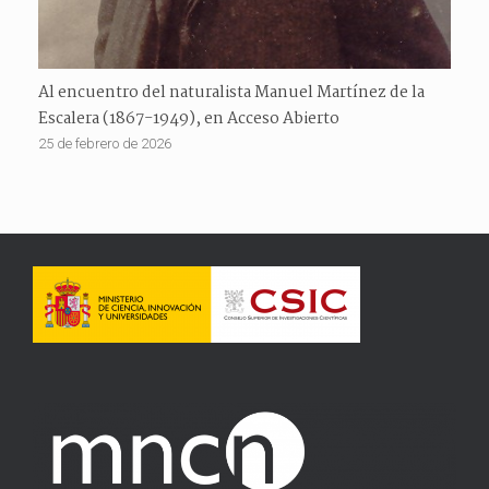
Al encuentro del naturalista Manuel Martínez de la
Escalera (1867-1949), en Acceso Abierto
25 de febrero de 2026