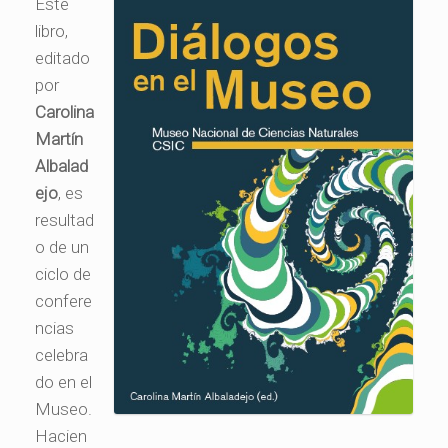
Este
libro,
editado
por
Carolina
Martín
Albalad
ejo
, es
resultad
o de un
ciclo de
confere
ncias
celebra
do en el
Museo.
Hacien