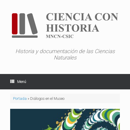
Saltar
al
contenido
Historia y documentación de las Ciencias
Naturales
Menú
Portada
»
Diálogos en el Museo